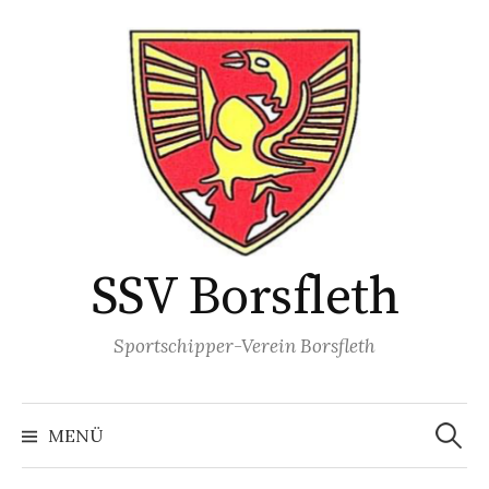
Springe
zum
Inhalt
SSV Borsfleth
Sportschipper-Verein Borsfleth
Suche
nach:
MENÜ