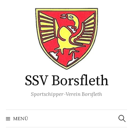
Springe
zum
Inhalt
SSV Borsfleth
Sportschipper-Verein Borsfleth
Suchen
nach:
MENÜ