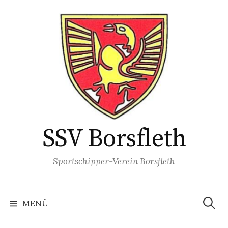
Springe
zum
Inhalt
SSV Borsfleth
Sportschipper-Verein Borsfleth
Suchen
nach:
MENÜ